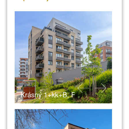
Krásný 1+kk+B, Praha 4