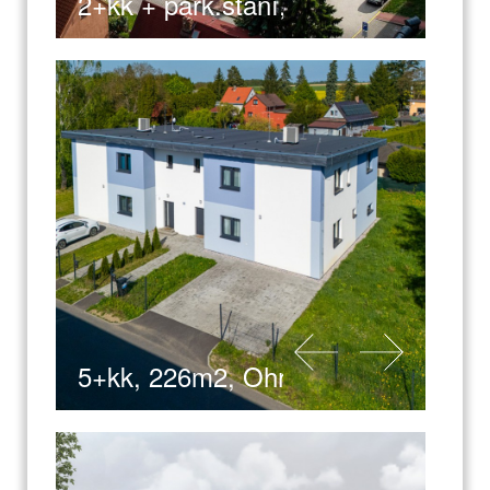
2+kk + park.stání, Praha 5
5+kk, 226m2, Ohrobec